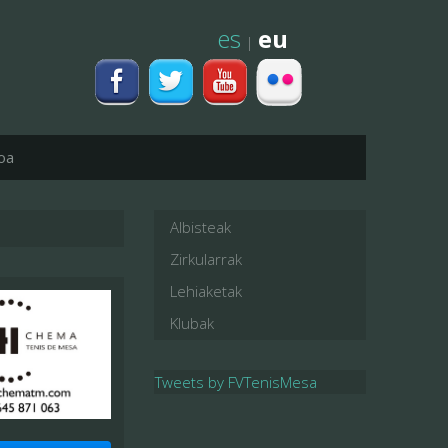
es
eu
|
oa
Albisteak
Zirkularrak
Lehiaketak
Klubak
Tweets by FVTenisMesa