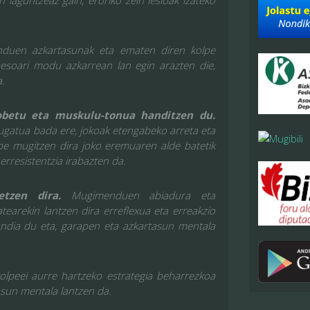
n laguntzeaz gain, eroriko zein lesioak izateko
duen azkartasunak eta ematen diren kolpe
besoari modu azkarrean lan egin arazten die,
a.
obetu eta muskulu-tonua handitzen du.
atua bada ere, jokoak etengabeko arreta eta
be mugitzen dira joko eremuaren alde batetik
erresistentzia irabazten da.
betzen dira.
Mugimenduen abiadura eta
atearekin lantzen dira erreflexua eta erreakzio
andia du eta, garapen eta azkartasun mentala
olpeei aurre hartzeko estrategia beharrezkoa
asun mentala lantzen da.