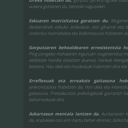
Oreka hobetzen du,
gorputz jarrera egokia izate
aukera gutxitzen du, bereziki nagusiekin.
Eskuaren motrizitatea garatzen du.
Mugimen
desberdinek eskuko artikulazio zein giharrei eta 
ondorioz motrizitatea eta bizkortasuna hobetzen d
Gorputzaren behealdearen erresistentzia h
Ping pongeko mahaiaren inguruan mugimendua mug
aktibitate handia eskatzen duenez, hankak etenga
bestera. Hau dela eta muskuluak indartzen dira eta 
Erreflexuak eta erreakzio gaitasuna ho
sinkronizazioa hobetzen da, hori dela eta intentsit
gaitasuna. Prestakuntza psikologikoak garrantzi h
beharrezkoak dira.
Azkartasun mentala lantzen da.
Aurkariaren k
da, erabakiak oso arin hartu behar direnez, bizkort