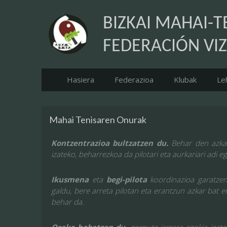
BIZKAI MAHAI-T
FEDERACIÓN VIZ
Hasiera
Federazioa
Klubak
Le
Mahai Tenisaren Onurak
Kontzentrazioa bultzatzen du.
Behar den azkar
izateko, beharrezkoa da pilotari eta aurkariari adi e
Ikusmena
eta
begi-pilota
koordinazioa garatzen 
galdu, bere arreta pilotan eta erantzun azkar bat 
behar da.