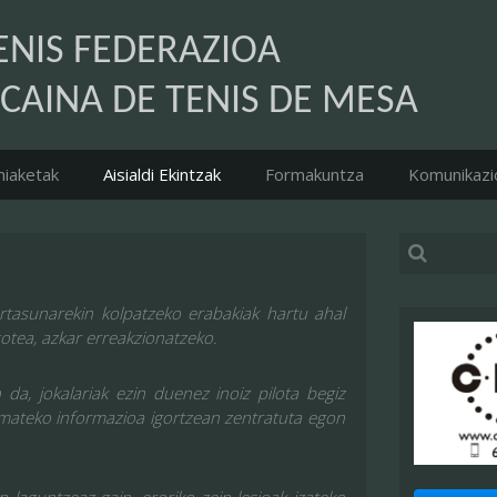
ENIS FEDERAZIOA
CAINA DE TENIS DE MESA
hiaketak
Aisialdi Ekintzak
Formakuntza
Komunikazi
tasunarekin kolpatzeko erabakiak hartu ahal
gotea, azkar erreakzionatzeko.
da, jokalariak ezin duenez inoiz pilota begiz
emateko informazioa igortzean zentratuta egon