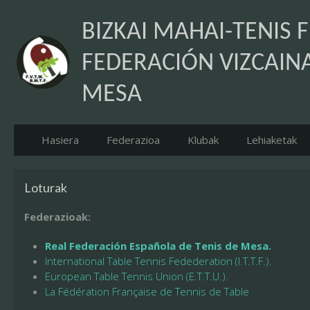
BIZKAI MAHAI-TENIS 
FEDERACIÓN VIZCAINA
MESA
Hasiera
Federazioa
Klubak
Lehiaketak
Loturak
Federazioak:
Real Federación Española de Tenis de Mesa.
International Table Tennis Fedederation (I.T.T.F.).
European Table Tennis Union (E.T.T.U.).
La Fédération Française de Tennis de Table