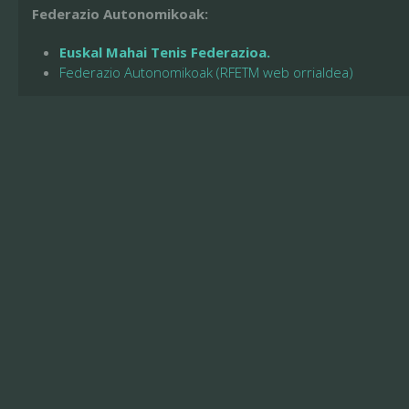
Federazio Autonomikoak:
Euskal Mahai Tenis Federazioa.
Federazio Autonomikoak (RFETM web orrialdea)